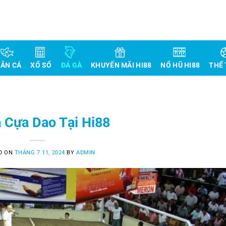
ẮN CÁ
XỔ SỐ
ĐÁ GÀ
KHUYẾN MÃI HI88
NỔ HŨ HI88
THỂ
 Cựa Dao Tại Hi88
D ON
THÁNG 7 11, 2024
BY
ADMIN