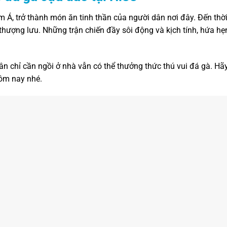
 Á, trở thành món ăn tinh thần của người dân nơi đây. Đến thờ
i thượng lưu. Những trận chiến đầy sôi động và kịch tính, hứa hẹ
dân chỉ cần ngồi ở nhà vẫn có thể thưởng thức thú vui đá gà. Hãy
hôm nay nhé.