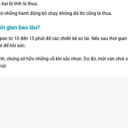
bại bị tính là thua.
 có những hành động bỏ chạy, không đá thì cũng là thua.
ời gian bao lâu?
ian từ 10 đến 15 phút để các chiến kê so tài. Nếu sau thời gian
t để hồi sức.
 tính, chúng sở hữu những vũ khí sắc nhọn. Do đó, một ván chơi s
hút.