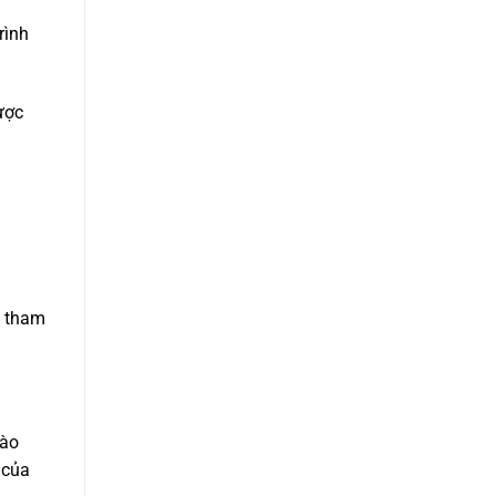
rình
ược
h tham
vào
 của