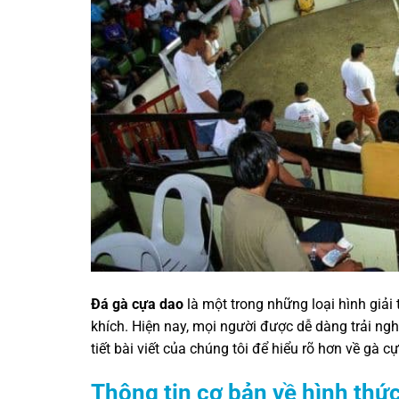
Đá gà cựa dao
là một trong những loại hình giả
khích. Hiện nay, mọi người được dễ dàng trải n
tiết bài viết của chúng tôi để hiểu rõ hơn về gà c
Thông tin cơ bản về hình thức