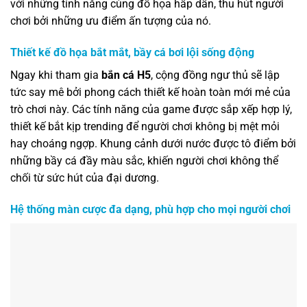
với những tính năng cùng đồ họa hấp dẫn, thu hút người
chơi bởi những ưu điểm ấn tượng của nó.
Thiết kế đồ họa bắt mắt, bầy cá bơi lội sống động
Ngay khi tham gia
bắn cá H5
, cộng đồng ngư thủ sẽ lập
tức say mê bởi phong cách thiết kế hoàn toàn mới mẻ của
trò chơi này. Các tính năng của game được sắp xếp hợp lý,
thiết kế bắt kịp trending để người chơi không bị mệt mỏi
hay choáng ngợp. Khung cảnh dưới nước được tô điểm bởi
những bầy cá đầy màu sắc, khiến người chơi không thể
chối từ sức hút của đại dương.
Hệ thống màn cược đa dạng, phù hợp cho mọi người chơi