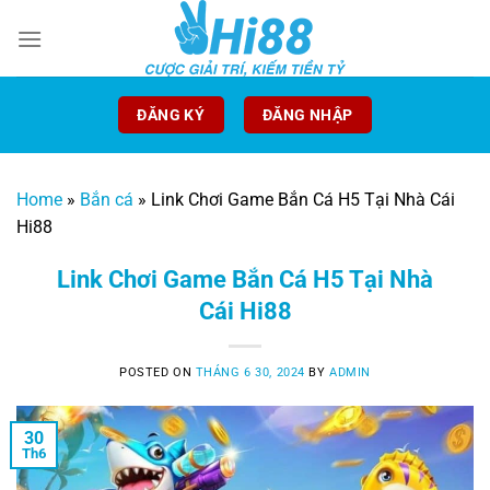
Skip
to
content
ĐĂNG KÝ
ĐĂNG NHẬP
Home
»
Bắn cá
»
Link Chơi Game Bắn Cá H5 Tại Nhà Cái
Hi88
Link Chơi Game Bắn Cá H5 Tại Nhà
Cái Hi88
POSTED ON
THÁNG 6 30, 2024
BY
ADMIN
30
Th6