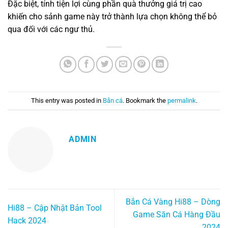
Đặc biệt, tính tiện lợi cùng phần quà thưởng giá trị cao
khiến cho sảnh game này trở thành lựa chọn không thể bỏ
qua đối với các ngư thủ.
This entry was posted in
Bắn cá
. Bookmark the
permalink
.
ADMIN
Bắn Cá Vàng Hi88 – Dòng
Hi88 – Cập Nhật Bản Tool
Game Săn Cá Hàng Đầu
Hack 2024
2024