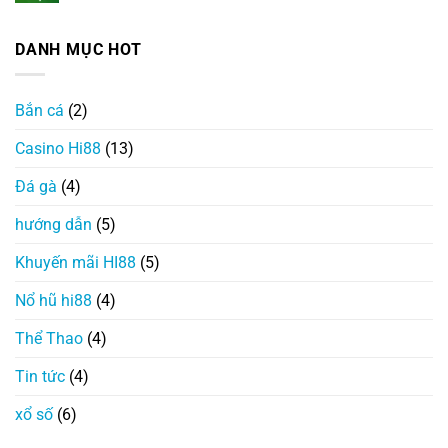
DANH MỤC HOT
Bắn cá
(2)
Casino Hi88
(13)
Đá gà
(4)
hướng dẫn
(5)
Khuyến mãi HI88
(5)
Nổ hũ hi88
(4)
Thể Thao
(4)
Tin tức
(4)
xổ số
(6)