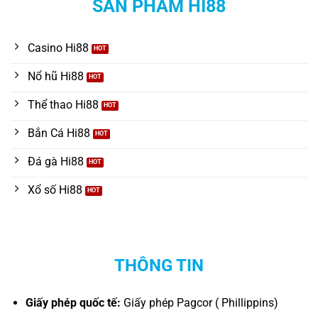
SẢN PHẨM HI88
Casino Hi88
Nổ hũ Hi88
Thể thao Hi88
Bắn Cá Hi88
Đá gà Hi88
Xổ số Hi88
THÔNG TIN
Giấy phép quốc tế:
Giấy phép Pagcor ( Phillippins)