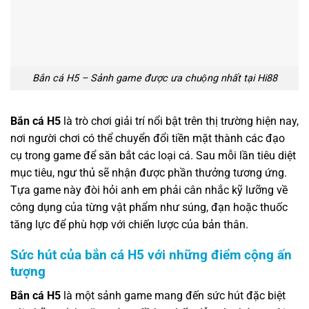
Bắn cá H5 – Sảnh game được ưa chuộng nhất tại Hi88
Bắn cá H5
là trò chơi giải trí nổi bật trên thị trường hiện nay,
nơi người chơi có thể chuyển đổi tiền mặt thành các đạo
cụ trong game để săn bắt các loại cá. Sau mỗi lần tiêu diệt
mục tiêu, ngư thủ sẽ nhận được phần thưởng tương ứng.
Tựa game này đòi hỏi anh em phải cân nhắc kỹ lưỡng về
công dụng của từng vật phẩm như súng, đạn hoặc thuốc
tăng lực để phù hợp với chiến lược của bản thân.
Sức hút của bắn cá H5 với những điểm cộng ấn
tượng
Bắn cá H5
là một sảnh game mang đến sức hút đặc biệt